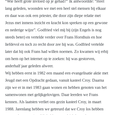
“Wie heeft grote invloed op je gehad?” Ik antwoordde: “Heel
lang geleden, woonden we met een heel stel mensen bij elkaar
en daar was ook een priester, die door zijn diepe relatie met
Jezus met inmens inzicht en kracht kon spreken op een gewone
en nederige wijze”. Godfried viel mij bij (zijn Engels is nog
steeds beter) en vertelde verder over Frans Horsthuis en hoe
liefdevol en toch zo recht door zee hij was. Godfried vertelde
later dat hij ook Frans had willen noemen. Zo kwamen wij erbij
om hem op het internet op te zoeken: hij was gestorven,
anderhalf jaar geleden alweer.
Wij hebben eerst in 1982 een maand een evangelisatie aktie met
Jeugd met een Opdracht gedaan, vanuit kasteel Croy. Daarna
zijn we er in mei 1983 gaan wonen en hebben genoten van het
samenwonen met gelijkgelovigen. Daar leerden we Frans
kennen. Als laatsten verliet ons gezin kasteel Croy, in maart
1988. Jarenlang hebben we getreurd dat we Croy los hebben