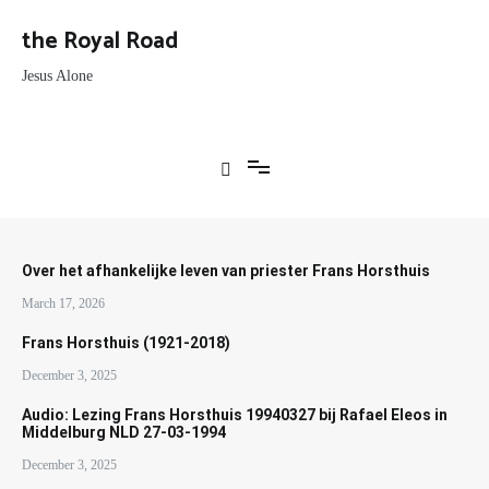
Skip
to
the Royal Road
content
Jesus Alone
Over het afhankelijke leven van priester Frans Horsthuis
March 17, 2026
Frans Horsthuis (1921-2018)
December 3, 2025
Audio: Lezing Frans Horsthuis 19940327 bij Rafael Eleos in
Middelburg NLD 27-03-1994
December 3, 2025