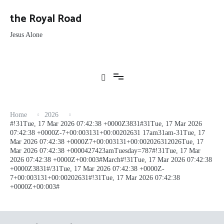
Skip
to
the Royal Road
content
Jesus Alone
Home
2026
#!31Tue, 17 Mar 2026 07:42:38 +0000Z3831#31Tue, 17 Mar 2026
07:42:38 +0000Z-7+00:003131+00:00202631 17am31am-31Tue, 17
Mar 2026 07:42:38 +0000Z7+00:003131+00:002026312026Tue, 17
Mar 2026 07:42:38 +0000427423amTuesday=787#!31Tue, 17 Mar
2026 07:42:38 +0000Z+00:003#March#!31Tue, 17 Mar 2026 07:42:38
+0000Z3831#/31Tue, 17 Mar 2026 07:42:38 +0000Z-
7+00:003131+00:00202631#!31Tue, 17 Mar 2026 07:42:38
+0000Z+00:003#