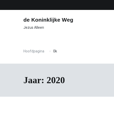
Naar
de
inhoud
springen
de Koninklijke Weg
Jezus Alleen
Hoofdpagina
0k
Jaar:
2020