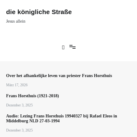
Zum
Inhalt
die königliche Straße
springen
Jesus allein
Over het afhankelijke leven van priester Frans Horsthuis
März 17, 2026
Frans Horsthuis (1921-2018)
Dezember 3, 2025
Audio: Lezing Frans Horsthuis 19940327 bij Rafael Eleos in
Middelburg NLD 27-03-1994
Dezember 3, 2025