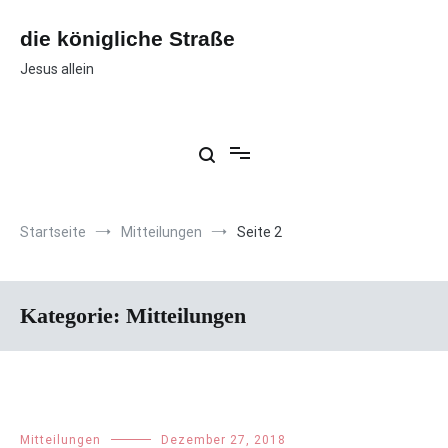
Zum
Inhalt
die königliche Straße
springen
Jesus allein
Startseite
Mitteilungen
Seite 2
Kategorie:
Mitteilungen
Mitteilungen
Dezember 27, 2018